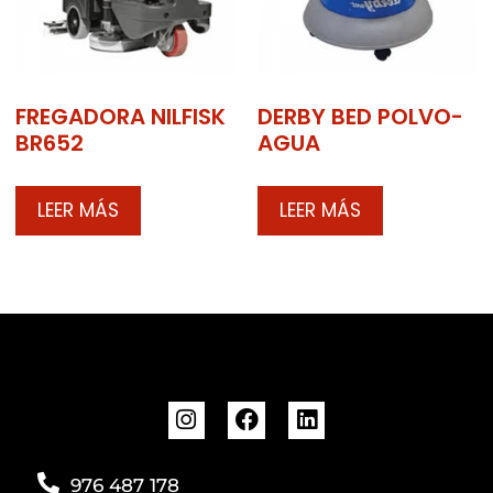
FREGADORA NILFISK
DERBY BED POLVO-
BR652
AGUA
LEER MÁS
LEER MÁS
976 487 178