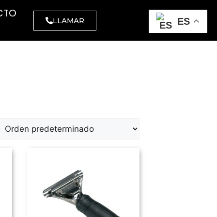
CTO
LLAMAR
ES
LOSA
MAQUINARIA
BARREDORAS
amanos
Aspiradores
inas
Polvo
l higiénico,
Polvo -
strial y
líquidos
éstico
Industriales
las
ATEX
Abrillantadoras
UARIO
Fregadoras
visibilidad