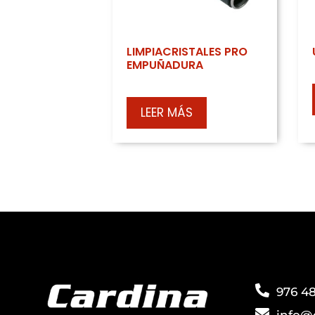
LIMPIACRISTALES PRO
EMPUÑADURA
LEER MÁS
976 48
info@