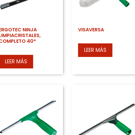
Bayetas, trapos, gamuzas y
Host
paños
Indu
Cubos
Limp
ERGOTEC NINJA
VISAVERSA
Útiles de cristalero
LIMPIACRISTALES,
San
COMPLETO 40°
Mojadores
LEER MÁS
Tubos telescópicos
LEER MÁS
Limpiacristales
Gomas
Papeleras y contenedores de
basura
Bolsas de basura
Carros de limpieza