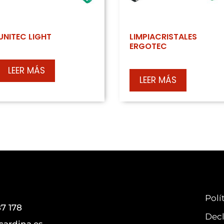
UNITEC LIGHT
LIMPIACRISTALES
ERGOTEC
LEER MÁS
LEER MÁS
Polí
7 178
Decl
cardina.es