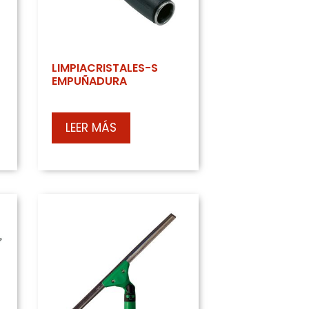
Barredoras
elería
Hidrolimpiadoras
stria
Vehículo
ieza
eléctrico
LIMPIACRISTALES-S
EMPUÑADURA
idad
SAT
LEER MÁS