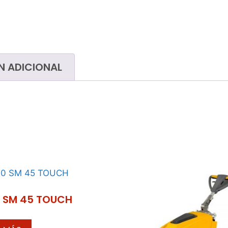
Bayetas, trapos, gamuzas y
Host
paños
Indu
Cubos
Limp
Útiles de cristalero
San
N ADICIONAL
Mojadores
Tubos telescópicos
Limpiacristales
Gomas
Papeleras y contenedores de
basura
Bolsas de basura
Carros de limpieza
0 SM 45 TOUCH