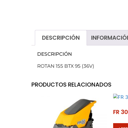
Tratamientos de suelos
Ceras
Decapantes
DESCRIPCIÓN
INFORMACIÓ
Ecológicos
Ambientadores
DESCRIPCIÓN
Higiene personal
ROTAN 155 BTX 95 (36V)
Lavavajillas
Lavandería
PRODUCTOS RELACIONADOS
Talleres
FR 3