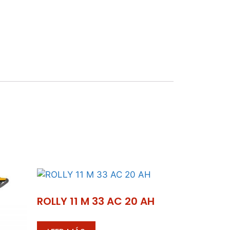
Barredoras
elería
Hidrolimpiadoras
stria
Vehículo
ieza
eléctrico
idad
SAT
ROLLY 11 M 33 AC 20 AH