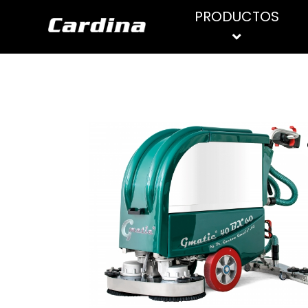
PRODUCTOS
PRODUCTOS DE
ASPIRADORES
LIMPIEZA
HIDROLIMPIADORAS
Limpiadores de suelo
Limpiadores superficies
Limpiadores generales
Limpiacristales
Limpia inoxidables
Limpiador WC
Higienizantes y desinfectantes
Desengrasantes