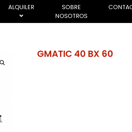
ALQUILER
SOBRE
CONTA
NOSOTROS
ÚTILES
ABRILLANTADORES
FREGADORAS
Cepillos, escobas y
Sec
GMATIC 40 BX 60
recogedores
ESPECIALES
Bob
Discos abrasivos
Pape
Lana de acero
indu
Mopas
dom
Fregonas
Toal
Mangos y palos
Estropajos y nanas
Alta 
Guantes
Host
Bayetas, trapos, gamuzas y
Indu