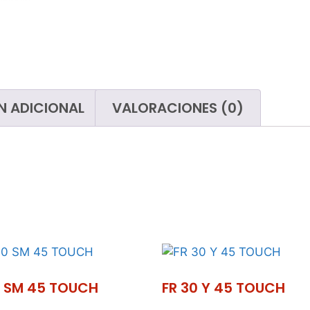
paños
Limp
Cubos
San
Útiles de cristalero
Mojadores
Tubos telescópicos
N ADICIONAL
VALORACIONES (0)
Limpiacristales
Gomas
Papeleras y contenedores de
basura
Bolsas de basura
Carros de limpieza
0 SM 45 TOUCH
FR 30 Y 45 TOUCH