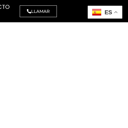
CTO
LLAMAR
ES
CELULOSA
MAQUINARIA
BARREDORAS
amanos
Aspiradores
inas
Polvo
l higiénico,
Polvo -
strial y
líquidos
éstico
Industriales
las
ATEX
VESTUARIO
Abrillantadoras
visibilidad
Fregadoras
elería
Barredoras
stria