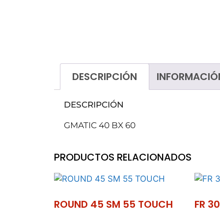
Tratamientos de suelos
Ceras
Decapantes
Ecológicos
DESCRIPCIÓN
INFORMACIÓ
Ambientadores
Higiene personal
DESCRIPCIÓN
Lavavajillas
GMATIC 40 BX 60
Lavandería
Talleres
PRODUCTOS RELACIONADOS
ROUND 45 SM 55 TOUCH
FR 3