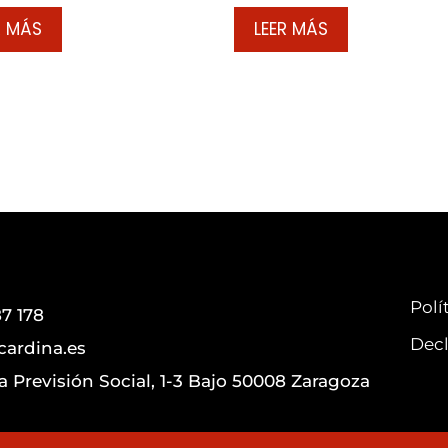
R MÁS
LEER MÁS
Polí
7 178
Decl
cardina.es
la Previsión Social, 1-3 Bajo 50008 Zaragoza