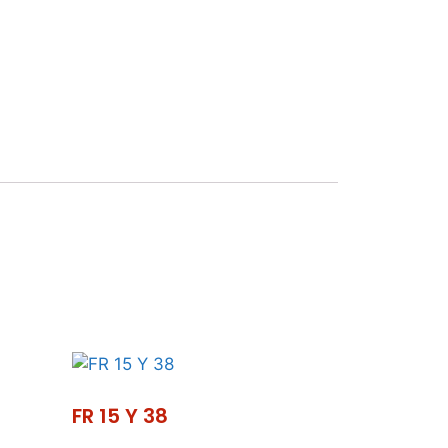
Hidrolimpiadoras
ieza
Vehículo
idad
eléctrico
SAT
FR 15 Y 38