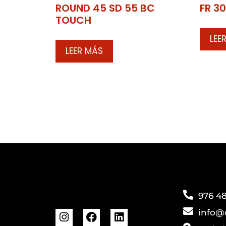
ROUND 45 SD 55 BC
FR 3
TOUCH
LEE
LEER MÁS
976 48
info@