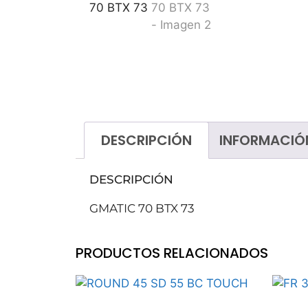
Tratamientos de suelos
Ceras
Decapantes
Ecológicos
Ambientadores
Higiene personal
DESCRIPCIÓN
INFORMACIÓ
Lavavajillas
Lavandería
DESCRIPCIÓN
Talleres
GMATIC 70 BTX 73
PRODUCTOS RELACIONADOS