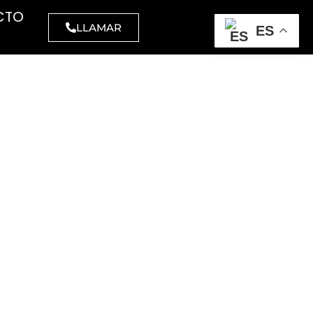
CTO
LLAMAR
ES
CELULOSA
MAQUINARIA
BARREDORAS
amanos
Aspiradores
inas
Polvo
l higiénico,
Polvo -
strial y
líquidos
éstico
Industriales
las
ATEX
VESTUARIO
Abrillantadoras
visibilidad
Fregadoras
elería
Barredoras
stria