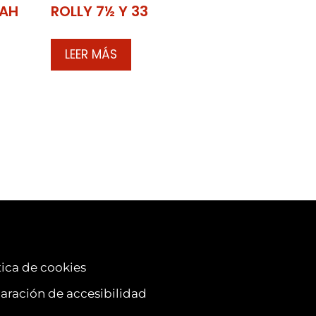
 AH
ROLLY 7½ Y 33
LEER MÁS
tica de cookies
aración de accesibilidad