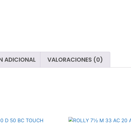
paños
Limp
Cubos
San
Útiles de cristalero
Mojadores
Tubos telescópicos
Limpiacristales
N ADICIONAL
VALORACIONES (0)
Gomas
Papeleras y contenedores de
basura
Bolsas de basura
Carros de limpieza