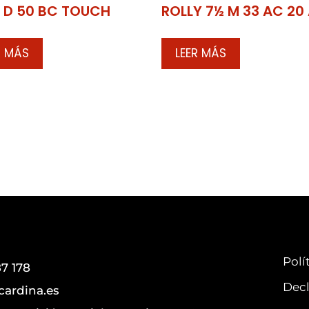
0 D 50 BC TOUCH
ROLLY 7½ M 33 AC 20
R MÁS
LEER MÁS
Polí
7 178
Decl
cardina.es