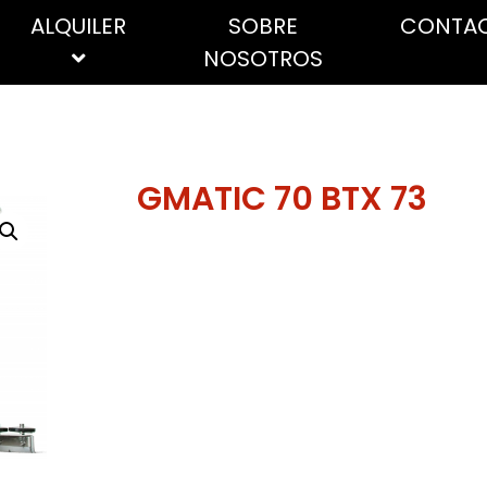
ALQUILER
SOBRE
CONTA
NOSOTROS
ÚTILES
ABRILLANTADORES
FREGADORAS
Cepillos, escobas y
Sec
GMATIC 70 BTX 73
recogedores
ESPECIALES
Bob
Discos abrasivos
Pape
Lana de acero
indu
Mopas
dom
Fregonas
Toal
Mangos y palos
Estropajos y nanas
Alta 
Guantes
Host
Bayetas, trapos, gamuzas y
Indu