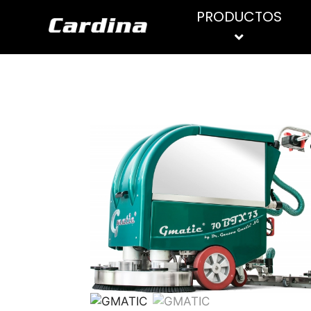
PRODUCTOS
PRODUCTOS DE
ASPIRADORES
LIMPIEZA
HIDROLIMPIADORAS
Limpiadores de suelo
Limpiadores superficies
Limpiadores generales
Limpiacristales
Limpia inoxidables
Limpiador WC
Higienizantes y desinfectantes
Desengrasantes