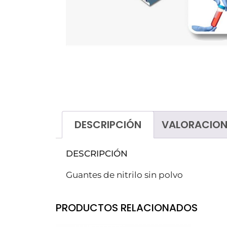
Tratamientos de suelos
Ceras
Decapantes
Ecológicos
Ambientadores
Higiene personal
Lavavajillas
DESCRIPCIÓN
VALORACION
Lavandería
Talleres
DESCRIPCIÓN
Guantes de nitrilo sin polvo
PRODUCTOS RELACIONADOS