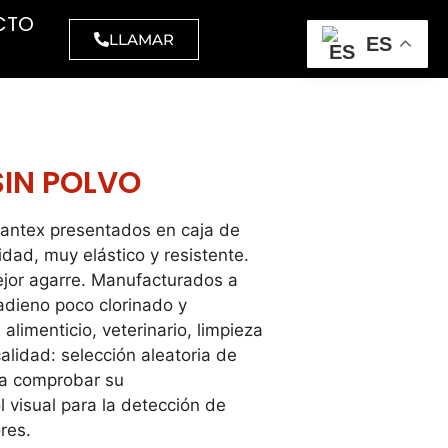
CTO
LLAMAR
ES
CELULOSA
MAQUINARIA
BARREDORAS
amanos
Aspiradores
SIN POLVO
inas
Polvo
l higiénico,
Santex presentados en caja de
Polvo -
strial y
dad, muy elástico y resistente.
líquidos
éstico
ejor agarre. Manufacturados a
Industriales
tadieno poco clorinado y
las
ATEX
limenticio, veterinario, limpieza
VESTUARIO
alidad: selección aleatoria de
Abrillantadoras
ra comprobar su
visibilidad
Fregadoras
l visual para la detección de
elería
Barredoras
res.
stria