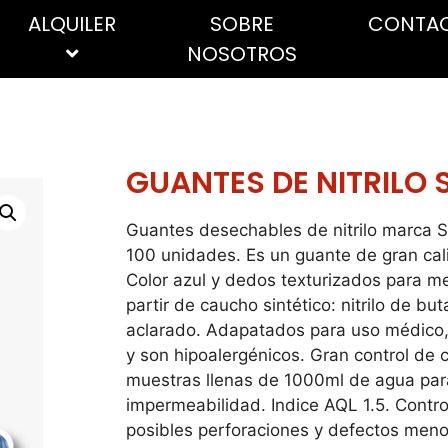
ALQUILER
SOBRE
CONTA
NOSOTROS
ÚTILES
ABRILLANTADORES
FREGADORAS
Cepillos, escobas y
Sec
GUANTES DE NITRILO 
recogedores
ESPECIALES
Bob
Discos abrasivos
Pape
Guantes desechables de nitrilo marca 
Lana de acero
indu
100 unidades. Es un guante de gran cali
Mopas
dom
Color azul y dedos texturizados para m
partir de caucho sintético: nitrilo de bu
Fregonas
Toal
aclarado. Adapatados para uso médico, a
Mangos y palos
y son hipoalergénicos. Gran control de c
Estropajos y nanas
muestras llenas de 1000ml de agua pa
Alta 
Guantes
impermeabilidad. Indice AQL 1.5. Contro
Host
posibles perforaciones y defectos meno
Bayetas, trapos, gamuzas y
Indu