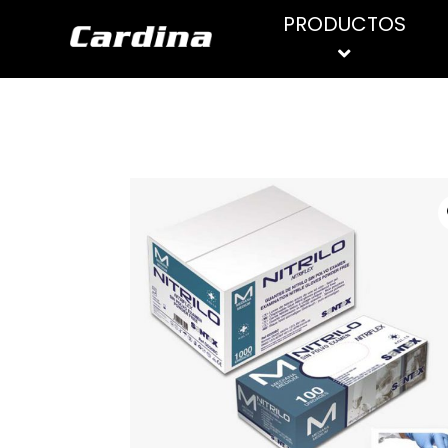
PRODUCTOS
PRODUCTOS DE
ASPIRADORES
LIMPIEZA
HIDROLIMPIADORAS
Limpiadores de suelo
Limpiadores superficies
Limpiadores generales
Limpiacristales
Limpia inoxidables
Limpiador WC
Higienizantes y desinfectantes
Desengrasantes