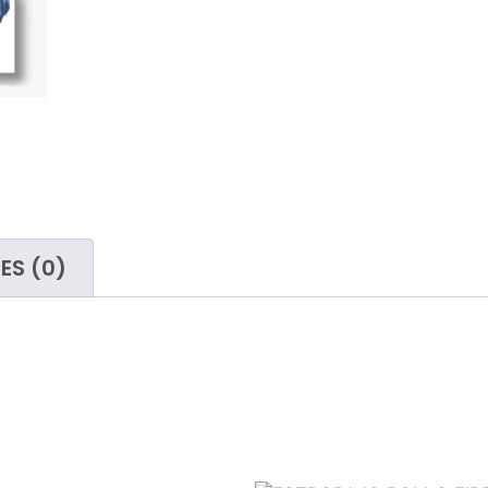
paños
Limp
Cubos
San
Útiles de cristalero
Mojadores
Tubos telescópicos
Limpiacristales
Gomas
ES (0)
Papeleras y contenedores de
basura
Bolsas de basura
Carros de limpieza