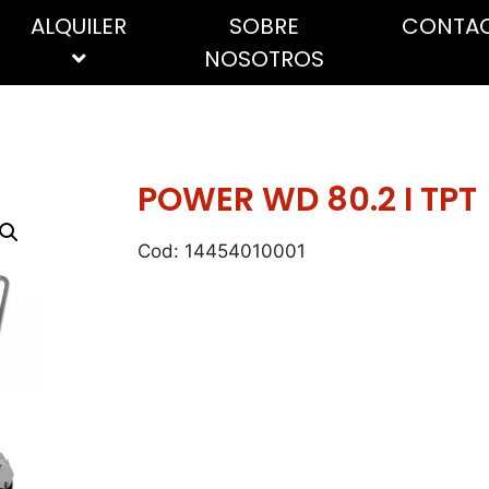
ALQUILER
SOBRE
CONTA
NOSOTROS
ÚTILES
ABRILLANTADORES
FREGADORAS
Cepillos, escobas y
Sec
POWER WD 80.2 I TPT
recogedores
ESPECIALES
Bob
Discos abrasivos
Pape
Cod: 14454010001
Lana de acero
indu
Mopas
dom
Fregonas
Toal
Mangos y palos
Estropajos y nanas
Alta 
Guantes
Host
Bayetas, trapos, gamuzas y
Indu