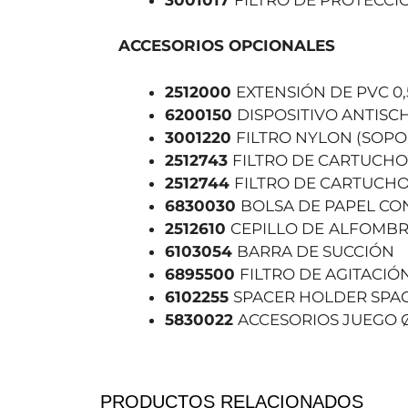
ACCESORIOS OPCIONALES
2512000
EXTENSIÓN DE PVC 0,
6200150
DISPOSITIVO ANTISC
3001220
FILTRO NYLON (SOPOR
2512743
FILTRO DE CARTUCHO 
2512744
FILTRO DE CARTUCHO
6830030
BOLSA DE PAPEL CON 
2512610
CEPILLO
DE
ALFOMBR
6103054
BARRA DE
SUCCIÓN
6895500
FILTRO DE
AGITACIÓ
6102255
SPACER HOLDER SPA
5830022
ACCESORIOS JUEGO Ø
PRODUCTOS RELACIONADOS