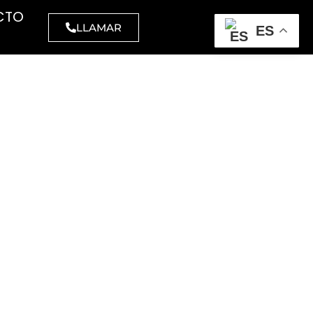
CTO
LLAMAR
ES
CELULOSA
MAQUINARIA
BARREDORAS
amanos
Aspiradores
inas
Polvo
l higiénico,
Polvo -
strial y
líquidos
éstico
Industriales
las
ATEX
VESTUARIO
Abrillantadoras
visibilidad
Fregadoras
elería
Barredoras
stria