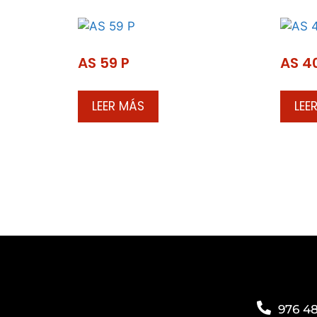
AS 59 P
AS 4
LEER MÁS
LEE
976 48