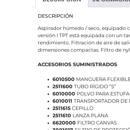
DESCRIPCIÓN
Aspirador húmedo / seco, equipado co
versión I TPT está equipada con un t
rendimiento. Filtración de aire de s
dimensiones compactas. Filtro de nylo
ACCESORIOS SUMINISTRADOS
6010500
MANGUERA FLEXIBLE 
2511600
TUBO RÍGIDO “S”
6010000
POLVO
PARA ESTUFA
6010011
TRANSPORTADOR
DE
2511615
CEPILLO
2511610
LANZA PLANA
6620000
FILTRO CANVAS
3001017
FILTRO DE PROTECC