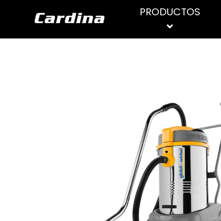
PRODUCTOS
PRODUCTOS DE
ASPIRADORES
LIMPIEZA
HIDROLIMPIADORAS
Limpiadores de suelo
Limpiadores superficies
Limpiadores generales
Limpiacristales
Limpia inoxidables
Limpiador WC
Higienizantes y desinfectantes
Desengrasantes