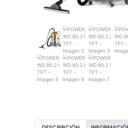
Tratamientos de suelos
Ceras
Decapantes
Ecológicos
Ambientadores
Higiene personal
Lavavajillas
Lavandería
Talleres
DESCRIPCIÓN
INFORMACIÓ