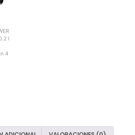
paños
Limp
Cubos
San
Útiles de cristalero
Mojadores
Tubos telescópicos
Limpiacristales
Gomas
Papeleras y contenedores de
basura
Bolsas de basura
Carros de limpieza
N ADICIONAL
VALORACIONES (0)