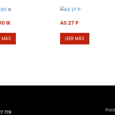
00 IK
AS 27 P
R MÁS
LEER MÁS
Polí
7 178