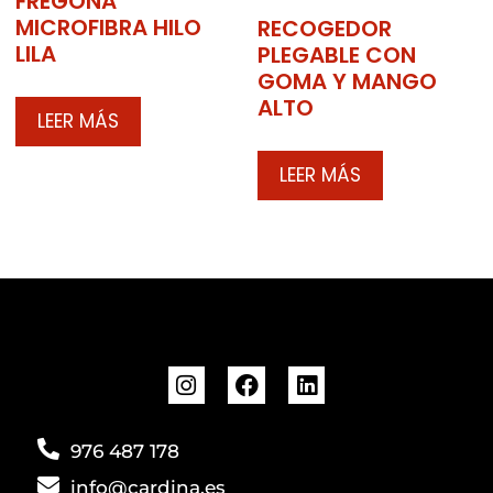
FREGONA
MICROFIBRA HILO
RECOGEDOR
LILA
PLEGABLE CON
GOMA Y MANGO
ALTO
LEER MÁS
LEER MÁS
976 487 178
info@cardina.es